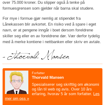
over 75.000 kroner. Du slipper også å tenke på
formuesgrensen som gjelder når barna skal studere.
For mye i formue gjør nemlig at stipendet fra
Lånekassen blir avkortet. En risiko ved å spare i eget
navn, er at pengene inngår i boet dersom foreldrene
skiller seg eller en av foreldrene dør. Vær derfor tydelig
med å merke kontiene i nettbanken eller skriv en avtale.
Forfatter
Thorvald Mansen
Spesialiserer seg skriftlig om økonomi
og lån til web og avis. Over 10 års
erfaring, hvorav 5 år som forfatter.
Les
mer om oss »