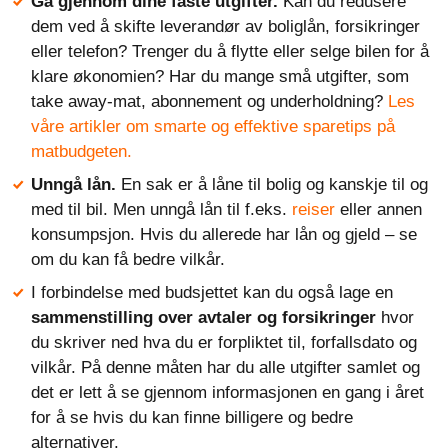
Gå gjennom dine faste utgifter.
Kan du redusere
dem ved å skifte leverandør av boliglån, forsikringer
eller telefon? Trenger du å flytte eller selge bilen for å
klare økonomien? Har du mange små utgifter, som
take away-mat, abonnement og underholdning?
Les
våre artikler om smarte og effektive sparetips på
matbudgeten.
Unngå lån.
En sak er å låne til bolig og kanskje til og
med til bil. Men unngå lån til f.eks.
reiser
eller annen
konsumpsjon. Hvis du allerede har lån og gjeld – se
om du kan få bedre vilkår.
I forbindelse med budsjettet kan du også lage en
sammenstilling over avtaler og forsikringer
hvor
du skriver ned hva du er forpliktet til, forfallsdato og
vilkår. På denne måten har du alle utgifter samlet og
det er lett å se gjennom informasjonen en gang i året
for å se hvis du kan finne billigere og bedre
alternativer.