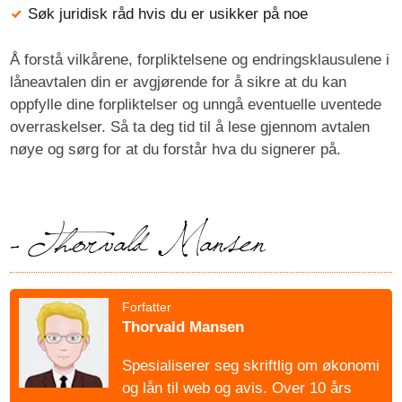
Søk juridisk råd hvis du er usikker på noe
Å forstå vilkårene, forpliktelsene og endringsklausulene i
låneavtalen din er avgjørende for å sikre at du kan
oppfylle dine forpliktelser og unngå eventuelle uventede
overraskelser. Så ta deg tid til å lese gjennom avtalen
nøye og sørg for at du forstår hva du signerer på.
Forfatter
Thorvald Mansen
Spesialiserer seg skriftlig om økonomi
og lån til web og avis. Over 10 års