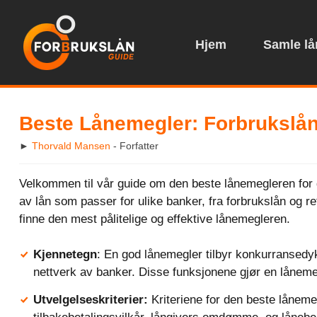
Hjem
Samle lån
Beste Lånemegler: Forbrukslån, 
►
Thorvald Mansen
- Forfatter
Velkommen til vår guide om den beste lånemegleren for 
av lån som passer for ulike banker, fra forbrukslån og refi
finne den mest pålitelige og effektive lånemegleren.
Kjennetegn
: En god lånemegler tilbyr konkurransedyk
nettverk av banker. Disse funksjonene gjør en lånemeg
Utvelgelseskriterier:
Kriteriene for den beste låneme