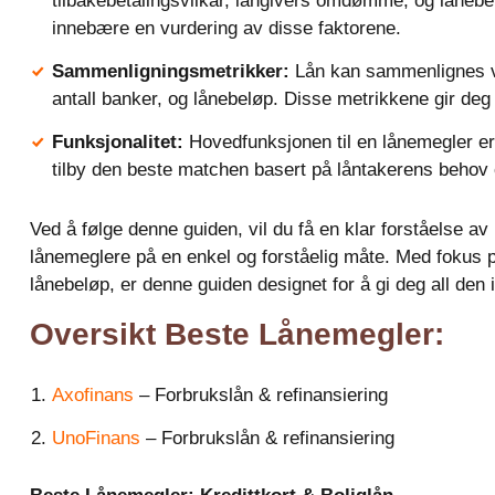
tilbakebetalingsvilkår, långivers omdømme, og lånebe
innebære en vurdering av disse faktorene.
Sammenligningsmetrikker:
Lån kan sammenlignes ved
antall banker, og lånebeløp. Disse metrikkene gir deg
Funksjonalitet:
Hovedfunksjonen til en lånemegler e
tilby den beste matchen basert på låntakerens behov
Ved å følge denne guiden, vil du få en klar forståelse 
lånemeglere på en enkel og forståelig måte. Med fokus på
lånebeløp, er denne guiden designet for å gi deg all den 
Oversikt Beste Lånemegler:
Axofinans
– Forbrukslån & refinansiering
UnoFinans
– Forbrukslån & refinansiering