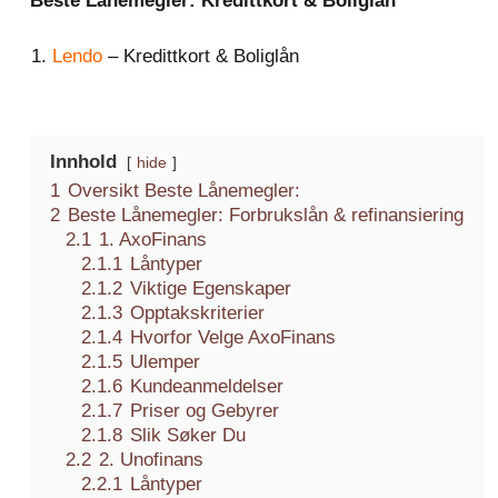
Beste Lånemegler: Kredittkort & Boliglån
Lendo
– Kredittkort & Boliglån
Innhold
hide
1
Oversikt Beste Lånemegler:
2
Beste Lånemegler: Forbrukslån & refinansiering
2.1
1. AxoFinans
2.1.1
Låntyper
2.1.2
Viktige Egenskaper
2.1.3
Opptakskriterier
2.1.4
Hvorfor Velge AxoFinans
2.1.5
Ulemper
2.1.6
Kundeanmeldelser
2.1.7
Priser og Gebyrer
2.1.8
Slik Søker Du
2.2
2. Unofinans
2.2.1
Låntyper