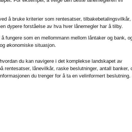
løpet. For eksempel, å velge den beste lånemegleren vil
 å bruke kriterier som rentesatser, tilbakebetalingsvilkår,
 en dypere forståelse av hva hver lånemegler har å tilby.
r å fungere som en mellommann mellom låntaker og bank, o
 og økonomiske situasjon.
av hvordan du kan navigere i det komplekse landskapet av
 rentesatser, lånevilkår, raske beslutninger, antall banker, 
informasjonen du trenger for å ta en velinformert beslutning.