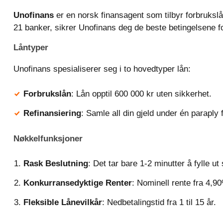
Unofinans
er en norsk finansagent som tilbyr forbrukslån
21 banker, sikrer Unofinans deg de beste betingelsene for
Låntyper
Unofinans spesialiserer seg i to hovedtyper lån:
Forbrukslån
: Lån opptil 600 000 kr uten sikkerhet.
Refinansiering
: Samle all din gjeld under én paraply 
Nøkkelfunksjoner
Rask Beslutning
: Det tar bare 1-2 minutter å fylle u
Konkurransedyktige Renter
: Nominell rente fra 4,9
Fleksible Lånevilkår
: Nedbetalingstid fra 1 til 15 år.