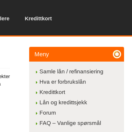
lere
Kredittkort
Meny
Samle lån / refinansiering
ekter
Hva er forbrukslån
å
Kredittkort
Lån og kredittsjekk
Forum
FAQ – Vanlige spørsmål