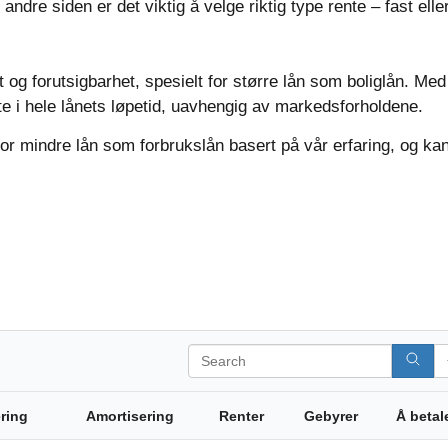
dre siden er det viktig å velge riktig type rente – fast elle
t og forutsigbarhet, spesielt for større lån som boliglån. Med
e i hele lånets løpetid, uavhengig av markedsforholdene.
 for mindre lån som forbrukslån basert på vår erfaring, og ka
Search
ering
Amortisering
Renter
Gebyrer
Å betal