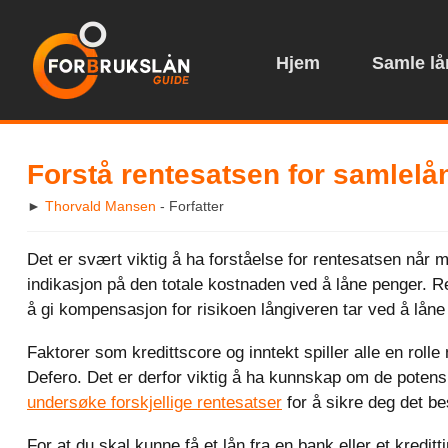
Hjem
Samle lån
Forstå rentesatsen for samlelå
►
Thorvald Mansen
- Forfatter
Det er svært viktig å ha forståelse for rentesatsen når
indikasjon på den totale kostnaden ved å låne penger. Re
å gi kompensasjon for risikoen långiveren tar ved å låne
Faktorer som kredittscore og inntekt spiller alle en rolle
Defero. Det er derfor viktig å ha kunnskap om de potens
undersøke forskjellige rentesatser
for å sikre deg det be
For at du skal kunne få et lån fra en bank eller et kreditti