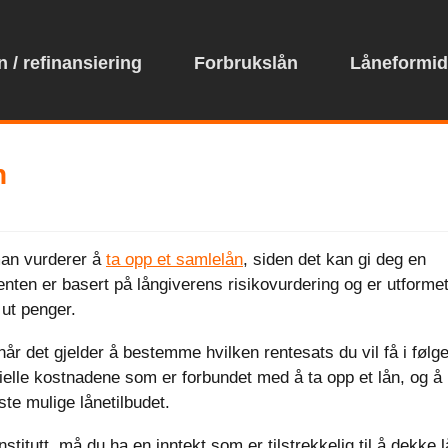
 / refinansiering
Forbrukslån
Låneformid
n
 man vurderer å
ta opp et samlelån
, siden det kan gi deg en
nten er basert på långiverens risikovurdering og er utformet
 ut penger.
 når det gjelder å bestemme hvilken rentesats du vil få i følg
ielle kostnadene som er forbundet med å ta opp et lån, og å
ste mulige lånetilbudet.
nstitutt, må du ha en inntekt som er tilstrekkelig til å dekke l