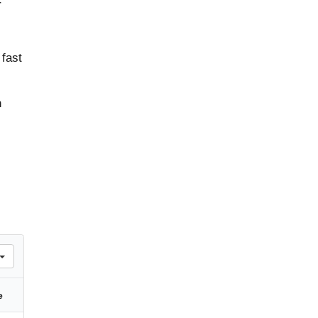
r
 fast
n
e