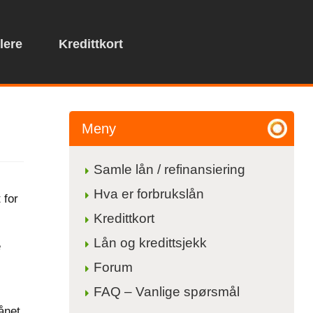
lere
Kredittkort
Meny
Samle lån / refinansiering
Hva er forbrukslån
 for
Kredittkort
Lån og kredittsjekk
e
Forum
FAQ – Vanlige spørsmål
ånet,