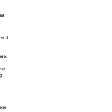
det
v ved
ere.
e at
g
tene