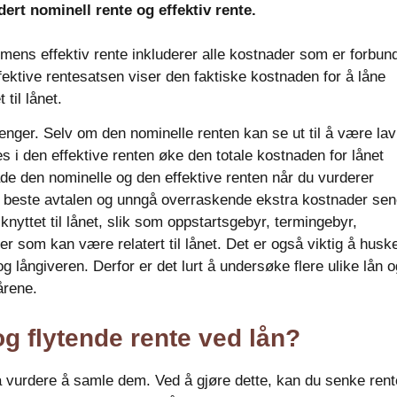
dert nominell rente og effektiv rente.
mens effektiv rente inkluderer alle kostnader som er forbun
fektive rentesatsen viser den faktiske kostnaden for å låne
til lånet.
penger. Selv om den nominelle renten kan se ut til å være la
s i den effektive renten øke den totale kostnaden for lånet
de den nominelle og den effektive renten når du vurderer
n beste avtalen og unngå overraskende ekstra kostnader sen
knyttet til lånet, slik som oppstartsgebyr, termingebyr,
er som kan være relatert til lånet. Det er også viktig å husk
g långiveren. Derfor er det lurt å undersøke flere ulike lån o
årene.
og flytende rente ved lån?
 å vurdere å samle dem. Ved å gjøre dette, kan du senke ren