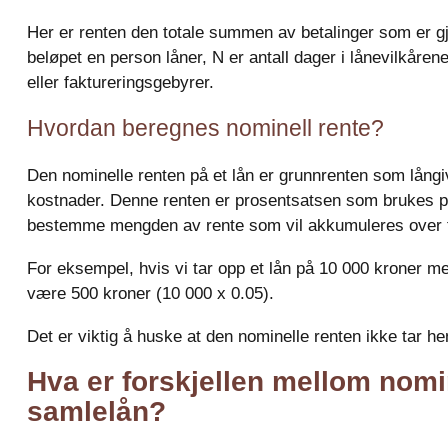
Her er renten den totale summen av betalinger som er gjo
beløpet en person låner, N er antall dager i lånevilkår
eller faktureringsgebyrer.
Hvordan beregnes nominell rente?
Den nominelle renten på et lån er grunnrenten som långiv
kostnader. Denne renten er prosentsatsen som brukes på 
bestemme mengden av rente som vil akkumuleres over t
For eksempel, hvis vi tar opp et lån på 10 000 kroner med
være 500 kroner (10 000 x 0.05).
Det er viktig å huske at den nominelle renten ikke tar hen
Hva er forskjellen mellom nomin
samlelån?