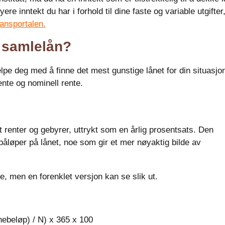
ere inntekt du har i forhold til dine faste og variable utgifter,
ansportalen.
 samlelån?
pe deg med å finne det mest gunstige lånet for din situasjo
ente og nominell rente.
rt renter og gebyrer, uttrykt som en årlig prosentsats. Den
påløper på lånet, noe som gir et mer nøyaktig bilde av
, men en forenklet versjon kan se slik ut.
nebeløp) / N) x 365 x 100